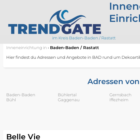
Innen
Einri
im Kreis Baden-Baden / Rastatt
Inneneinrichtung
in
›
Baden-Baden / Rastatt
Hier findest du Adressen und Angebote in BAD rund um Dekoartik
Adressen von
Baden-Baden
Bühlertal
Gernsbach
Bühl
Gaggenau
Iffezheim
Belle Vie