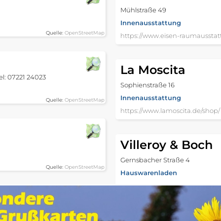
Mühlstraße 49
Innenausstattung
Quelle:
OpenStreetMap
https://www.eisen-raumausstat
La Moscita
el: 07221 24023
Sophienstraße 16
Innenausstattung
Quelle:
OpenStreetMap
https://www.lamoscita.de/shop/
Villeroy & Boch
Gernsbacher Straße 4
Quelle:
OpenStreetMap
Hauswarenladen
Inneneinrichtung in Bühl